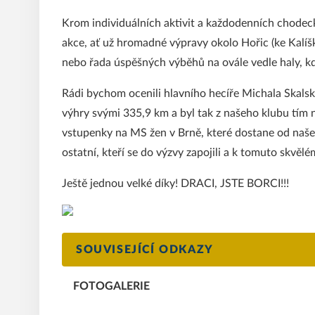
Krom individuálních aktivit a každodenních chodec
akce, ať už hromadné výpravy okolo Hořic (ke Kalíšk
nebo řada úspěšných výběhů na ovále vedle haly, k
Rádi bychom ocenili hlavního hecíře Michala Skalsk
výhry svými 335,9 km a byl tak z našeho klubu tím 
vstupenky na MS žen v Brně, které dostane od našeh
ostatní, kteří se do výzvy zapojili a k tomuto skvěl
Ještě jednou velké díky! DRACI, JSTE BORCI!!!
SOUVISEJÍCÍ ODKAZY
FOTOGALERIE