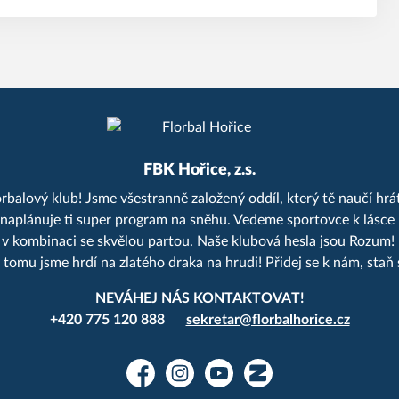
FBK Hořice, z.s.
balový klub! Jsme všestranně založený oddíl, který tě naučí hrát
a naplánuje ti super program na sněhu. Vedeme sportovce k lásce 
še v kombinaci se skvělou partou. Naše klubová hesla jsou Rozum!
y tomu jsme hrdí na zlatého draka na hrudi! Přidej se k nám, s
NEVÁHEJ NÁS KONTAKTOVAT!
+420 775 120 888
sekretar@florbalhorice.cz
Facebook
Instagram
YouTube
Zonerama