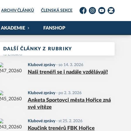
ARCHIV ČLÁNKŮ
ČLENSKÁ SEKCE
Facebook
Instagram
YouTube
Zonerama
AKADEMIE
FANSHOP
DALŠÍ ČLÁNKY Z RUBRIKY
Klubové zprávy
-
so 14. 3. 2026
Naši trenéři se i nadále vzdělávají!
Klubové zprávy
-
po 2. 3. 2026
Anketa Sportovci města Hořice zná
své vítěze
Klubové zprávy
-
st 25. 2. 2026
Koučink trenérů FBK Hořice