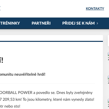
E
KONTAKTY
TRÉNINKY
PARTNEŘI
PŘIDEJ SE K NÁM
í!
komunitu neuvěřitelně hrdí!
 FLOORBALL POWER a povedlo se. Dnes byly zveřejněny
7 209,53 km! To jsou kilometry, které nám vynesly zlato!
etr nebo sto!