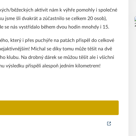
kých/běžeckých aktivit nám k výhře pomohly i společné
u jsme šli dvakrát a zúčastnilo se celkem 20 osob),
de se nás vystřídalo během dvou hodin mnohdy i 15.
ého, který i přes puchýře na patách přispěl do celkové
nejaktivnějším! Michal se díky tomu může těšit na dvě
o klubu. Na drobný dárek se můžou těšit ale i všichni
ému výsledku přispěli alespoň jedním kilometrem!