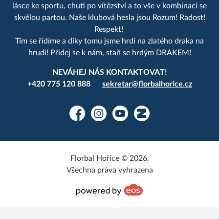
lásce ke sportu, chuti po vítězství a to vše v kombinaci se
skvělou partou. Naše klubová hesla jsou Rozum! Radost!
Respekt!
Tím se řídíme a díky tomu jsme hrdí na zlatého draka na
hrudi! Přidej se k nám, staň se hrdým DRAKEM!
NEVÁHEJ NÁS KONTAKTOVAT!
+420 775 120 888
sekretar@florbalhorice.cz
Facebook
Instagram
YouTube
Zonerama
Florbal Hořice © 2026.
Všechna práva vyhrazena