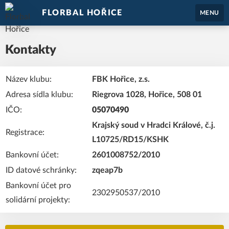
FLORBAL HOŘICE
MENU
Kontakty
Název klubu:
FBK Hořice, z.s.
Adresa sídla klubu:
Riegrova 1028, Hořice, 508 01
IČO:
05070490
Krajský soud v Hradci Králové, č.j.
Registrace:
L10725/RD15/KSHK
Bankovní účet:
2601008752/2010
ID datové schránky:
zqeap7b
Bankovní účet pro
2302950537/2010
solidární projekty: