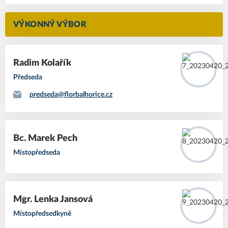
VÝKONNÝ VÝBOR
Radim Kolařík
Předseda
predseda@florbalhorice.cz
Bc. Marek Pech
Místopředseda
Mgr. Lenka Jansová
Místopředsedkyně