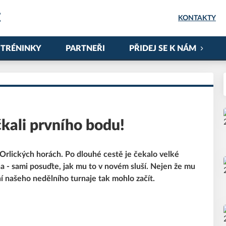
E
KONTAKTY
TRÉNINKY
PARTNEŘI
PŘIDEJ SE K NÁM
kali prvního bodu!
v Orlických horách. Po dlouhé cestě je čekalo velké
 - sami posuďte, jak mu to v novém sluší. Nejen že mu
ní našeho nedělního turnaje tak mohlo začít.