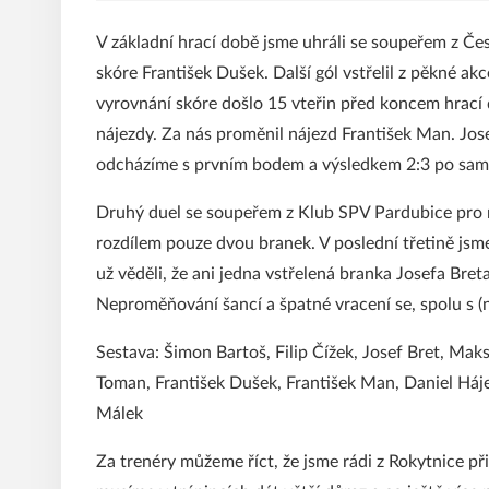
V základní hrací době jsme uhráli se soupeřem z Čes
skóre František Dušek. Další gól vstřelil z pěkné akc
vyrovnání skóre došlo 15 vteřin před koncem hrací 
nájezdy. Za nás proměnil nájezd František Man. Jos
odcházíme s prvním bodem a výsledkem 2:3 po sam
Druhý duel se soupeřem z Klub SPV Pardubice pro ná
rozdílem pouze dvou branek. V poslední třetině jsme 
už věděli, že ani jedna vstřelená branka Josefa Bret
Neproměňování šancí a špatné vracení se, spolu s (
Sestava: Šimon Bartoš, Filip Čížek, Josef Bret, M
Toman, František Dušek, František Man, Daniel Háj
Málek
Za trenéry můžeme říct, že jsme rádi z Rokytnice př