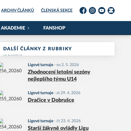
ARCHIV ČLÁNKŮ
ČLENSKÁ SEKCE
Facebook
Instagram
YouTube
Zonerama
AKADEMIE
FANSHOP
DALŠÍ ČLÁNKY Z RUBRIKY
Ligové turnaje
-
so 2. 5. 2026
Zhodnocení letošní sezóny
nejlepšího týmu U14
Ligové turnaje
-
st 29. 4. 2026
Dračice v Dobrušce
Ligové turnaje
-
čt 23. 4. 2026
Starší žákyně ovládly Ligu