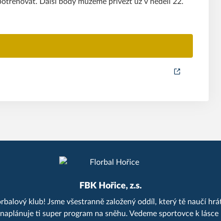
 potrénovat. Další body můžeme přivézt už v neděli 22.
FBK Hořice, z.s.
balový klub! Jsme všestranně založený oddíl, který tě naučí hrát
a naplánuje ti super program na sněhu. Vedeme sportovce k lásce 