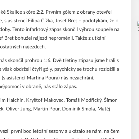
ké Skalice skóre 2:2. Prvním gólem z obrany otevřel
e, s asistencí Filipa Čížka, Josef Bret – podotýkám, že k
doby. Tento infarktový zápas skončil výhrou soupeře na
ef Bret bohužel nájezd neproměnil. Takže z utkání
ostatných nájezdech.
s skončil prohrou 1:6. Dvě třetiny zápasu jsme hráli s
však obdrželi čtyři góly, psychicky se trochu rozložili a
a (s asistencí Martina Poura) nás nezachrání.
ne)pomocí v obraně, nás stálo zápas.
aksim Halchin, Kryštof Makovec, Tomáš Modřický, Šimon
ek, Oliver Jung, Martin Pour, Dominik Smola, Matěj
ivezli první bod letošní sezony a ukázalo se nám, na čem