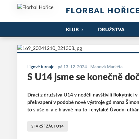
FLORBAL HOŘIC
KLUB
DRUŽSTVA
Ligové turnaje
-
pá 13. 12. 2024
- Manová Markéta
S U14 jsme se konečně doč
Draci z družstva U14 v neděli navštívili Rokytnici 
překvapení v podobě nové výstroje gólmana Šimona
to slušelo, ale hlavně mu to i chytalo! Úvodní utká
STARŠÍ ŽÁCI U14