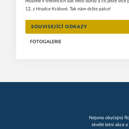
musíme v trénincích dát větší důraz a co ještě více
12. z Hradce Králové. Tak nám držte palce!
SOUVISEJÍCÍ ODKAZY
FOTOGALERIE
Nejsme obyčejný flor
skvělé letní akce 