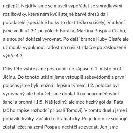
nejlepší. Nejdřív jsme se museli vypořádat se smradlavými
rozlišováky, které nám kvůli stejné barvě dresů dali
pořadatelé (speciálně holky to dost těžko snášely). V utkání
jsme vedli už 3:1 po gólech Buráka, Martina Pospy a Císiho,
ale soupeř dokázal vyrovnat. Po další brance Kuby Císaře ale
už mohla vypuknout radost na naší střídačce po zasloužené
výhře 4:3.
Díky této výhře jsme postoupili do zápasu o 1. místo proti
Jičínu. Do tohoto utkání jsme vstoupili sebevědomě a první
poločas jsme byli možná i lepším týmem. I 2. poločas byl
vyrovnaný, ale bohužel jsme doplatili na neproměňování
šancí a prohráli 1:5. Náš jediný, ale moc hezký gól dal Páťa
(ač ho zápise rozhodčí připsali Tomovi). V tomto duelu jsme i
pobavili diváky. Začalo to dramaticky. Po jednom ze soubojů
zůstal ležet na zemi Pospa a nechtěl se zvedat. Jen jsme