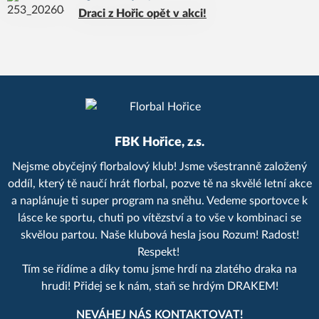
Draci z Hořic opět v akci!
FBK Hořice, z.s.
Nejsme obyčejný florbalový klub! Jsme všestranně založený
oddíl, který tě naučí hrát florbal, pozve tě na skvělé letní akce
a naplánuje ti super program na sněhu. Vedeme sportovce k
lásce ke sportu, chuti po vítězství a to vše v kombinaci se
skvělou partou. Naše klubová hesla jsou Rozum! Radost!
Respekt!
Tím se řídíme a díky tomu jsme hrdí na zlatého draka na
hrudi! Přidej se k nám, staň se hrdým DRAKEM!
NEVÁHEJ NÁS KONTAKTOVAT!