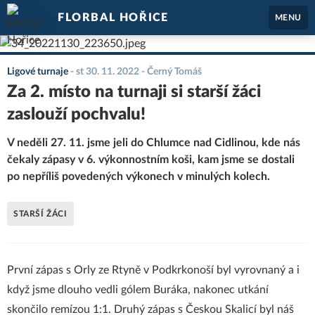
FLORBAL HOŘICE
MENU
Ligové turnaje
-
st 30. 11. 2022
- Černý Tomáš
Za 2. místo na turnaji si starší žáci
zaslouží pochvalu!
V neděli 27. 11. jsme jeli do Chlumce nad Cidlinou, kde nás
čekaly zápasy v 6. výkonnostním koši, kam jsme se dostali
po nepříliš povedených výkonech v minulých kolech.
STARŠÍ ŽÁCI
První zápas s Orly ze Rtyně v Podkrkonoší byl vyrovnaný a i
když jsme dlouho vedli gólem Buráka, nakonec utkání
skončilo remízou 1:1. Druhý zápas s Českou Skalicí byl náš