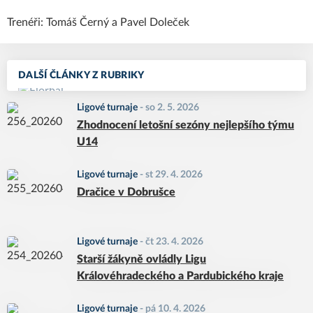
Trenéři: Tomáš Černý a Pavel Doleček
DALŠÍ ČLÁNKY Z RUBRIKY
Ligové turnaje
-
so 2. 5. 2026
Zhodnocení letošní sezóny nejlepšího týmu
U14
Ligové turnaje
-
st 29. 4. 2026
Dračice v Dobrušce
Ligové turnaje
-
čt 23. 4. 2026
Starší žákyně ovládly Ligu
Královéhradeckého a Pardubického kraje
Ligové turnaje
-
pá 10. 4. 2026