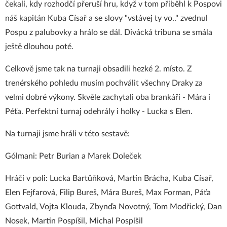
čekali, kdy rozhodčí přeruší hru, když v tom přiběhl k Pospovi
náš kapitán Kuba Císař a se slovy "vstávej ty vo.." zvednul
Pospu z palubovky a hrálo se dál. Divácká tribuna se smála
ještě dlouhou poté.
Celkově jsme tak na turnaji obsadili hezké 2. místo. Z
trenérského pohledu musím pochválit všechny Draky za
velmi dobré výkony. Skvěle zachytali oba brankáři - Mára i
Péťa. Perfektní turnaj odehrály i holky - Lucka s Elen.
Na turnaji jsme hráli v této sestavě:
Gólmani: Petr Burian a Marek Doleček
Hráči v poli: Lucka Bartůňková, Martin Brácha, Kuba Císař,
Elen Fejfarová, Filip Bureš, Mára Bureš, Max Forman, Páťa
Gottvald, Vojta Klouda, Zbynďa Novotný, Tom Modřický, Dan
Nosek, Martin Pospíšil, Michal Pospíšil