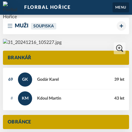
FLORBAL HOŘICE
MENU
MUŽI
SOUPISKA
BRANKÁŘ
69
GK
Godár
Karel
39 let
#
KM
Kdoul
Martin
43 let
OBRÁNCE