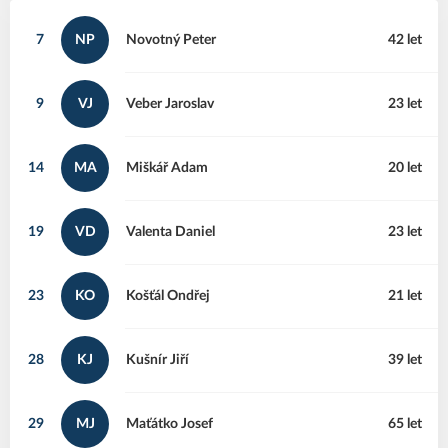
7
NP
Novotný
Peter
42 let
9
VJ
Veber
Jaroslav
23 let
14
MA
Miškář
Adam
20 let
19
VD
Valenta
Daniel
23 let
23
KO
Košťál
Ondřej
21 let
28
KJ
Kušnír
Jiří
39 let
29
MJ
Maťátko
Josef
65 let