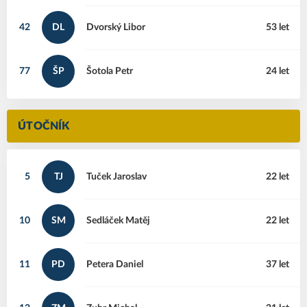
42
DL
Dvorský
Libor
53 let
77
ŠP
Šotola
Petr
24 let
ÚTOČNÍK
5
TJ
Tuček
Jaroslav
22 let
10
SM
Sedláček
Matěj
22 let
11
PD
Petera
Daniel
37 let