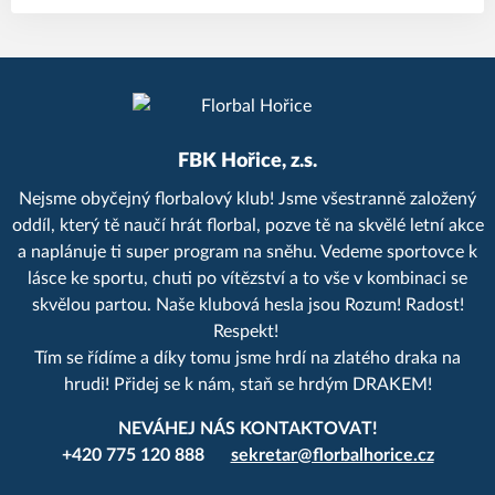
FBK Hořice, z.s.
Nejsme obyčejný florbalový klub! Jsme všestranně založený
oddíl, který tě naučí hrát florbal, pozve tě na skvělé letní akce
a naplánuje ti super program na sněhu. Vedeme sportovce k
lásce ke sportu, chuti po vítězství a to vše v kombinaci se
skvělou partou. Naše klubová hesla jsou Rozum! Radost!
Respekt!
Tím se řídíme a díky tomu jsme hrdí na zlatého draka na
hrudi! Přidej se k nám, staň se hrdým DRAKEM!
NEVÁHEJ NÁS KONTAKTOVAT!
+420 775 120 888
sekretar@florbalhorice.cz