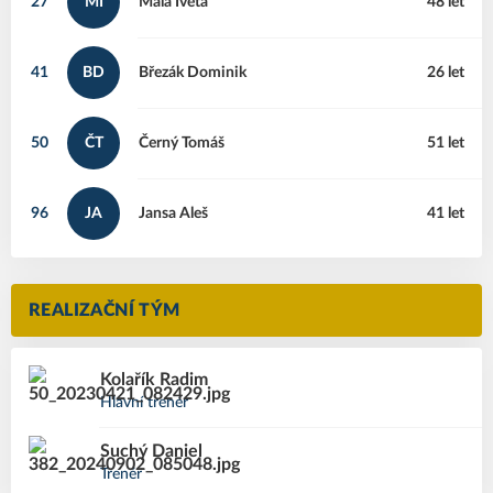
27
MI
Malá
Iveta
48 let
41
BD
Březák
Dominik
26 let
50
ČT
Černý
Tomáš
51 let
96
JA
Jansa
Aleš
41 let
REALIZAČNÍ TÝM
Kolařík
Radim
Hlavní trenér
Suchý
Daniel
Trenér