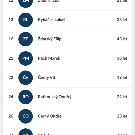
12
ZM
Zubr
Michal
21 let
13
RL
Rybáček
Lukáš
23 let
16
ŽF
Žďárský
Filip
43 let
21
PM
Pech
Marek
38 let
22
ČV
Černý
Vít
19 let
24
RO
Rathouský
Ondřej
22 let
26
ČO
Černý
Ondřej
23 let