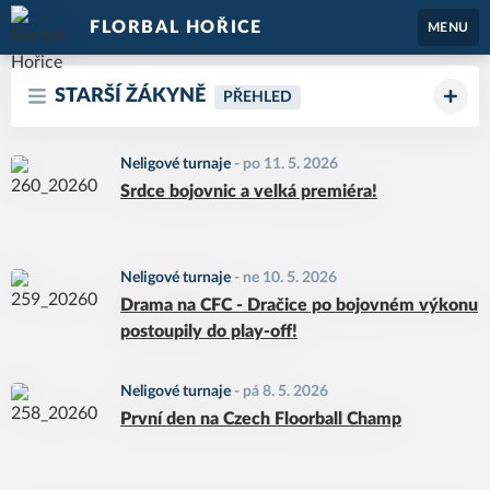
FLORBAL HOŘICE
MENU
STARŠÍ ŽÁKYNĚ
PŘEHLED
Neligové turnaje
-
po 11. 5. 2026
Srdce bojovnic a velká premiéra!
Neligové turnaje
-
ne 10. 5. 2026
Drama na CFC - Dračice po bojovném výkonu
postoupily do play-off!
Neligové turnaje
-
pá 8. 5. 2026
První den na Czech Floorball Champ